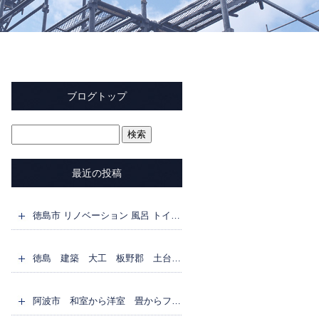
ブログトップ
最近の投稿
徳島市 リノベーション 風呂 トイレ 洗面所 脱衣所 なんち ゃってUB
徳島 建築 大工 板野郡 土台 枠組壁工法 2X4工法 剛床 ネダレス
阿波市 和室から洋室 畳からフローリング