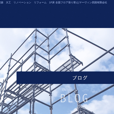
建築 大工 リノベーション リフォーム 1F床 全面フロア張り替え|マーヴィン四国有限会社