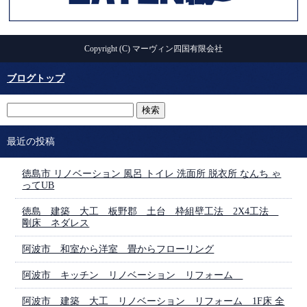
Copyright (C) マーヴィン四国有限会社
ブログトップ
最近の投稿
徳島市 リノベーション 風呂 トイレ 洗面所 脱衣所 なんち ゃ
ってUB
徳島 建築 大工 板野郡 土台 枠組壁工法 2X4工法
剛床 ネダレス
阿波市 和室から洋室 畳からフローリング
阿波市 キッチン リノベーション リフォーム
阿波市 建築 大工 リノベーション リフォーム 1F床 全