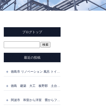
ブログトップ
最近の投稿
徳島市 リノベーション 風呂 トイレ 洗面所 脱衣所 なんち ゃってUB
徳島 建築 大工 板野郡 土台 枠組壁工法 2X4工法 剛床 ネダレス
阿波市 和室から洋室 畳からフローリング